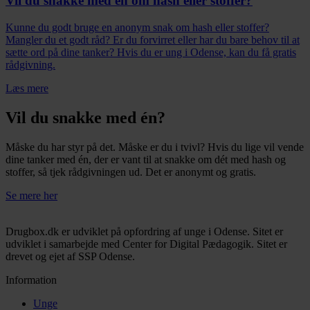
Vil du snakke med én om hash eller stoffer?
Kunne du godt bruge en anonym snak om hash eller stoffer?
Mangler du et godt råd? Er du forvirret eller har du bare behov til at
sætte ord på dine tanker? Hvis du er ung i Odense, kan du få gratis
rådgivning.
Læs mere
Vil du snakke med én?
Måske du har styr på det. Måske er du i tvivl? Hvis du lige vil vende
dine tanker med én, der er vant til at snakke om dét med hash og
stoffer, så tjek rådgivningen ud. Det er anonymt og gratis.
Se mere her
Drugbox.dk er udviklet på opfordring af unge i Odense. Sitet er
udviklet i samarbejde med Center for Digital Pædagogik. Sitet er
drevet og ejet af SSP Odense.
Information
Unge