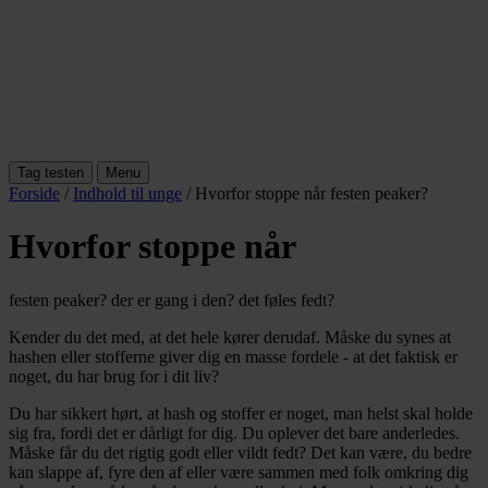
Tag testen
Menu
Forside
/
Indhold til unge
/
Hvorfor stoppe når festen peaker?
Hvorfor stoppe når
festen peaker?
der er gang i den?
det føles fedt?
Kender du det med, at det hele kører derudaf. Måske du synes at
hashen eller stofferne giver dig en masse fordele - at det faktisk er
noget, du har brug for i dit liv?
Du har sikkert hørt, at hash og stoffer er noget, man helst skal holde
sig fra, fordi det er dårligt for dig. Du oplever det bare anderledes.
Måske får du det rigtig godt eller vildt fedt? Det kan være, du bedre
kan slappe af, fyre den af eller være sammen med folk omkring dig