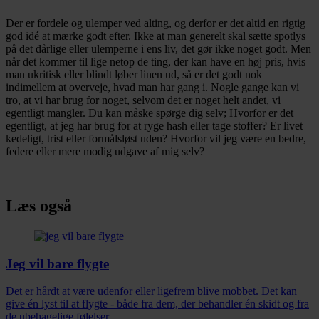
Der er fordele og ulemper ved alting, og derfor er det altid en rigtig
god idé at mærke godt efter. Ikke at man generelt skal sætte spotlys
på det dårlige eller ulemperne i ens liv, det gør ikke noget godt. Men
når det kommer til lige netop de ting, der kan have en høj pris, hvis
man ukritisk eller blindt løber linen ud, så er det godt nok
indimellem at overveje, hvad man har gang i. Nogle gange kan vi
tro, at vi har brug for noget, selvom det er noget helt andet, vi
egentligt mangler. Du kan måske spørge dig selv; Hvorfor er det
egentligt, at jeg har brug for at ryge hash eller tage stoffer? Er livet
kedeligt, trist eller formålsløst uden? Hvorfor vil jeg være en bedre,
federe eller mere modig udgave af mig selv?
Læs også
Jeg vil bare flygte
Det er hårdt at være udenfor eller ligefrem blive mobbet. Det kan
give én lyst til at flygte - både fra dem, der behandler én skidt og fra
de ubehagelige følelser.