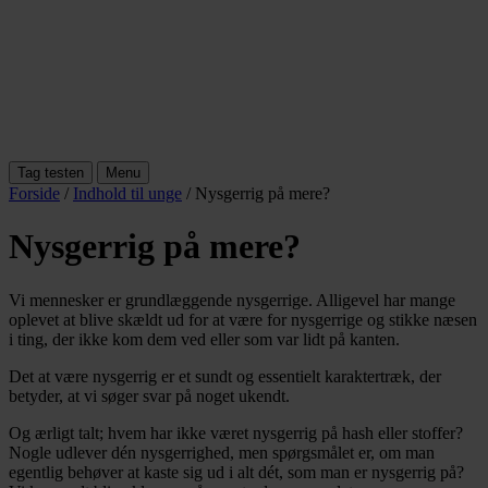
Tag testen
Menu
Forside
/
Indhold til unge
/
Nysgerrig på mere?
Nysgerrig på mere?
Vi mennesker er grundlæggende nysgerrige. Alligevel har mange
oplevet at blive skældt ud for at være for nysgerrige og stikke næsen
i ting, der ikke kom dem ved eller som var lidt på kanten.
Det at være nysgerrig er et sundt og essentielt karaktertræk, der
betyder, at vi søger svar på noget ukendt.
Og ærligt talt; hvem har ikke været nysgerrig på hash eller stoffer?
Nogle udlever dén nysgerrighed, men spørgsmålet er, om man
egentlig behøver at kaste sig ud i alt dét, som man er nysgerrig på?