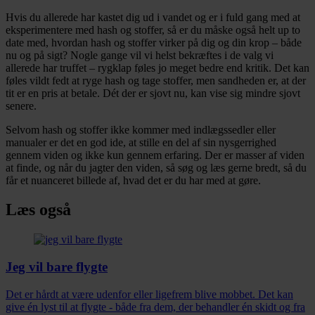
Hvis du allerede har kastet dig ud i vandet og er i fuld gang med at
eksperimentere med hash og stoffer, så er du måske også helt up to
date med, hvordan hash og stoffer virker på dig og din krop – både
nu og på sigt? Nogle gange vil vi helst bekræftes i de valg vi
allerede har truffet – rygklap føles jo meget bedre end kritik. Det kan
føles vildt fedt at ryge hash og tage stoffer, men sandheden er, at der
tit er en pris at betale. Dét der er sjovt nu, kan vise sig mindre sjovt
senere.
Selvom hash og stoffer ikke kommer med indlægssedler eller
manualer er det en god ide, at stille en del af sin nysgerrighed
gennem viden og ikke kun gennem erfaring. Der er masser af viden
at finde, og når du jagter den viden, så søg og læs gerne bredt, så du
får et nuanceret billede af, hvad det er du har med at gøre.
Læs også
Jeg vil bare flygte
Det er hårdt at være udenfor eller ligefrem blive mobbet. Det kan
give én lyst til at flygte - både fra dem, der behandler én skidt og fra