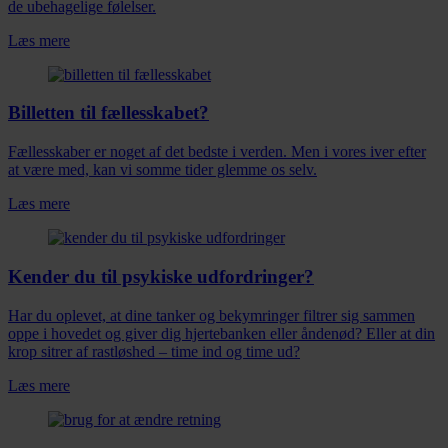
de ubehagelige følelser.
Læs mere
Billetten til fællesskabet?
Fællesskaber er noget af det bedste i verden. Men i vores iver efter
at være med, kan vi somme tider glemme os selv.
Læs mere
Kender du til psykiske udfordringer?
Har du oplevet, at dine tanker og bekymringer filtrer sig sammen
oppe i hovedet og giver dig hjertebanken eller åndenød? Eller at din
krop sitrer af rastløshed – time ind og time ud?
Læs mere